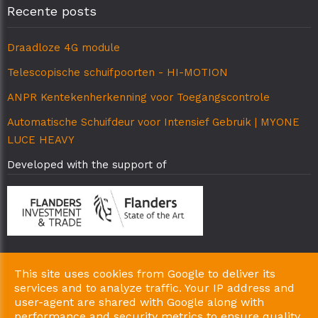
Recente posts
Draadloze 4G module
Telescopische schuifpoorten - HI-MOTION
ANPR Kentekenherkenning voor Toegangscontrole
Automatische Schuifdeur voor Intensief Gebruik | MYONE
LUCE HEAVY
Developed with the support of
This site uses cookies from Google to deliver its
Copyright © 2026 AB-Matic Particulieren. All Rights Reserved.
services and to analyze traffic. Your IP address and
|
|
Privacy & Cookies
UP-TO-DATE WebDesign
user-agent are shared with Google along with
performance and security metrics to ensure quality