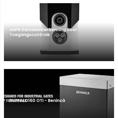
ANPR Kentekenherkenning voor
Toegangscontrole
BUFFALO160 OTI - Benincà