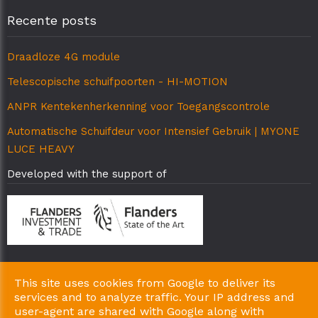
Recente posts
Draadloze 4G module
Telescopische schuifpoorten - HI-MOTION
ANPR Kentekenherkenning voor Toegangscontrole
Automatische Schuifdeur voor Intensief Gebruik | MYONE
LUCE HEAVY
Developed with the support of
This site uses cookies from Google to deliver its
Copyright © 2026 AB-Matic Particulieren. All Rights Reserved.
services and to analyze traffic. Your IP address and
|
|
Privacy & Cookies
UP-TO-DATE WebDesign
user-agent are shared with Google along with