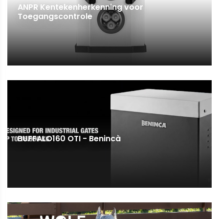
ANPR Kentekenherkenning voor
Toegangscontrole
BUFFALO160 OTI - Benincà