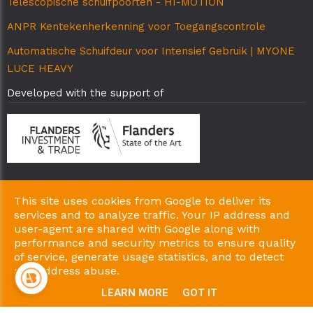
Telescopische schuifpoorten - HI-MOTION
ANPR Kentekenherkenning voor Toegangscontrole
Automatische Schuifdeur voor Intensief Gebruik | MYONE
LUCE HEAVY
Developed with the support of
This site uses cookies from Google to deliver its
Copyright © 2026 AB-Matic Particulieren. All Rights Reserved.
services and to analyze traffic. Your IP address and
|
|
Privacy & Cookies
UP-TO-DATE WebDesign
user-agent are shared with Google along with
performance and security metrics to ensure quality
of service, generate usage statistics, and to detect
and address abuse.
LEARN MORE
GOT IT