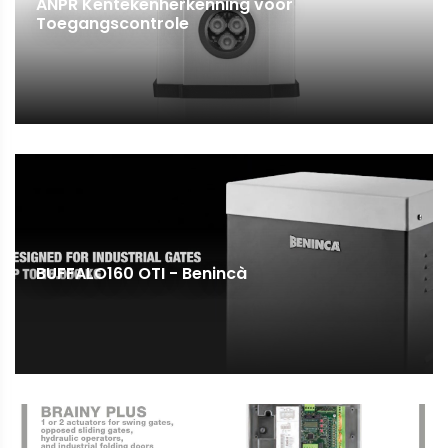
ANPR Kentekenherkenning voor
Toegangscontrole
BUFFALO160 OTI - Benincà