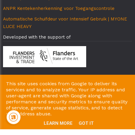
ANPR Kentekenherkenning voor Toegangscontrole
Automatische Schuifdeur voor Intensief Gebruik | MYONE
LUCE HEAVY
Developed with the support of
This site uses cookies from Google to deliver its
Copyright © 2026 AB-Matic Particulieren. All Rights Reserved.
services and to analyze traffic. Your IP address and
|
|
Privacy & Cookies
UP-TO-DATE WebDesign
user-agent are shared with Google along with
performance and security metrics to ensure quality
of service, generate usage statistics, and to detect
and address abuse.
LEARN MORE
GOT IT